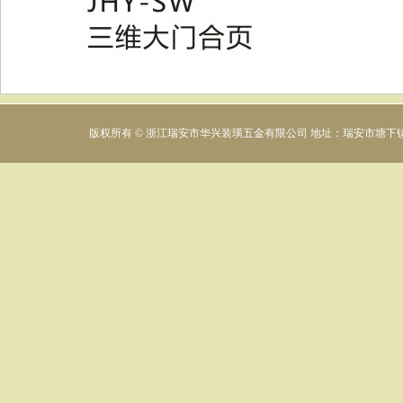
版权所有 © 浙江瑞安市华兴装璜五金有限公司 地址：瑞安市塘下镇下村工业区