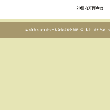
版权所有 © 浙江瑞安市华兴装璜五金有限公司 地址：瑞安市塘下镇下村工业区