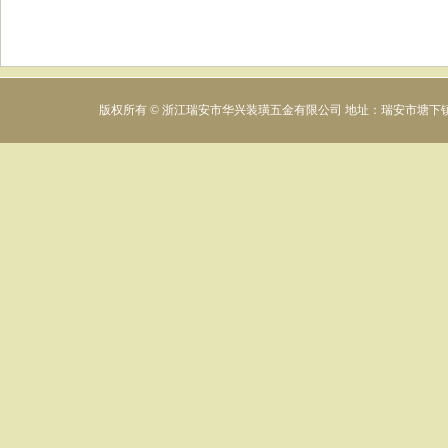
版权所有 © 浙江瑞安市华兴装璜五金有限公司 地址：瑞安市塘下镇下村工业区