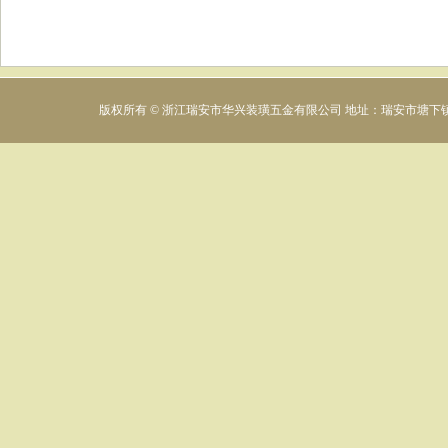
版权所有 © 浙江瑞安市华兴装璜五金有限公司 地址：瑞安市塘下镇下村工业区