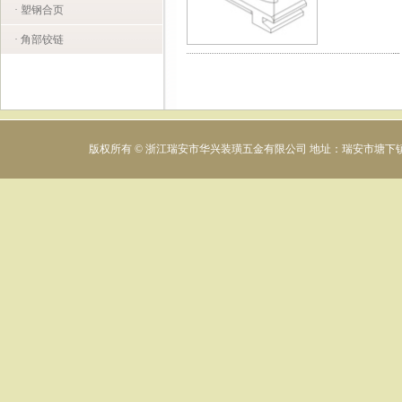
· 塑钢合页
· 角部铰链
版权所有 © 浙江瑞安市华兴装璜五金有限公司 地址：瑞安市塘下镇下村工业区