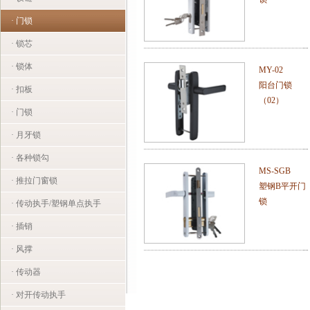
· 门锁
· 锁芯
· 锁体
MY-02
阳台门锁
· 扣板
（02）
· 门锁
· 月牙锁
· 各种锁勾
MS-SGB
· 推拉门窗锁
塑钢B平开门
锁
· 传动执手/塑钢单点执手
· 插销
· 风撑
· 传动器
· 对开传动执手