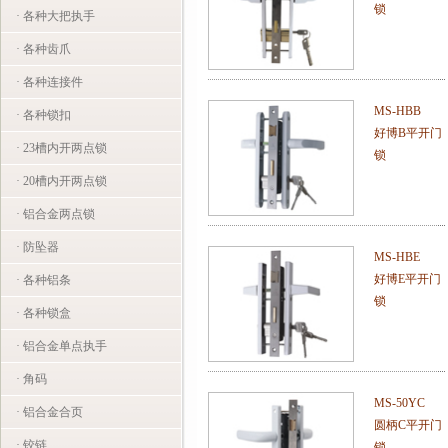
锁
· 各种大把执手
· 各种齿爪
· 各种连接件
MS-HBB
· 各种锁扣
好博B平开门
· 23槽内开两点锁
锁
· 20槽内开两点锁
· 铝合金两点锁
· 防坠器
MS-HBE
好博E平开门
· 各种铝条
锁
· 各种锁盒
· 铝合金单点执手
· 角码
MS-50YC
· 铝合金合页
圆柄C平开门
· 铰链
锁