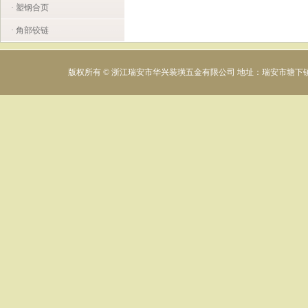
· 塑钢合页
· 角部铰链
版权所有 © 浙江瑞安市华兴装璜五金有限公司 地址：瑞安市塘下镇下村工业区