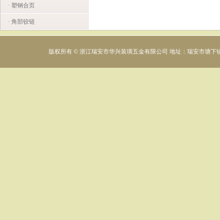
· 塑钢合页
· 角部铰链
版权所有 © 浙江瑞安市华兴装璜五金有限公司 地址：瑞安市塘下镇下村工业区