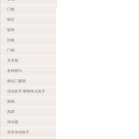
· 门锁
· 锁芯
· 锁体
· 扣板
· 门锁
· 月牙锁
· 各种锁勾
· 推拉门窗锁
· 传动执手/塑钢单点执手
· 插销
· 风撑
· 传动器
· 对开传动执手