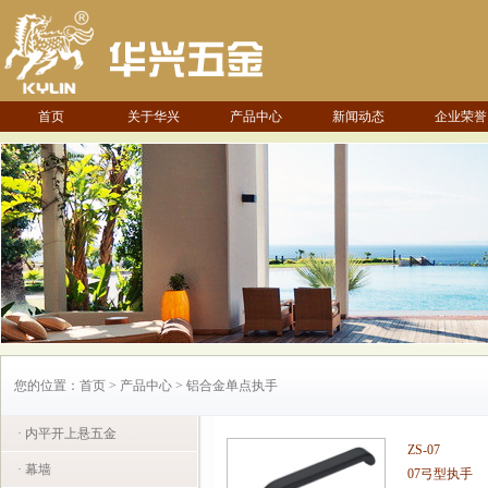
首页
关于华兴
产品中心
新闻动态
企业荣誉
您的位置：首页 > 产品中心 > 铝合金单点执手
· 内平开上悬五金
ZS-07
· 幕墙
07弓型执手