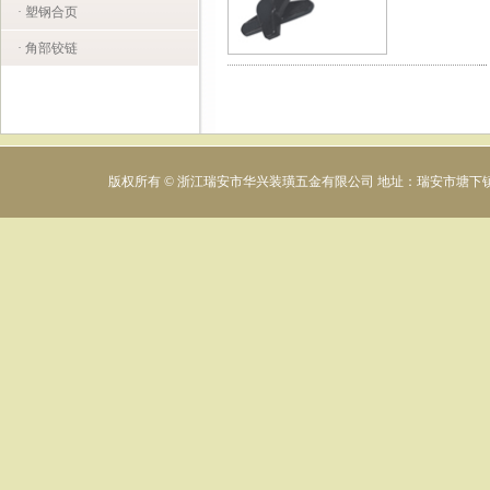
· 塑钢合页
· 角部铰链
版权所有 © 浙江瑞安市华兴装璜五金有限公司 地址：瑞安市塘下镇下村工业区